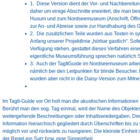
1. Diese Version dient der Vor- und Nachbereit
daher um einige Abschnitte erweitert, die man bes
Husum und zum Nordseemuseum (Anschrift, Öffnung
zur An- und Abreise sowie zur Handhabung des G
2. Die zusätzlichen Teile wurden aus Texten in sy
Anfang unserer Projektlinie „hörbar gastlich“. S
Verfügung stehen, gestattet dieses Verfahren eine
eigentliche Museumsführung sprechen natürlich 
3. Auch der TagItGuide im Nordseemuseum arbeite
nämlich bei den Leitpunkten für blinde Besucher. D
wurden aber nicht in die Daisy-Version zum Mitne
Im TagIt-Guide vor Ort holt man die akustischen Informationen
Berührt man den sog. Tag einmal, wird der Name des Objektes
weitergehende Beschreibungen oder Inhaltswiedergaben. Die
Information hierarchisch gegliedert durch Überschriften bis zu
möglich vor und rückwärts zu navigieren. Die kleinste Einheit 
der Regel ein Satz bzw. eine Sinneinheit.