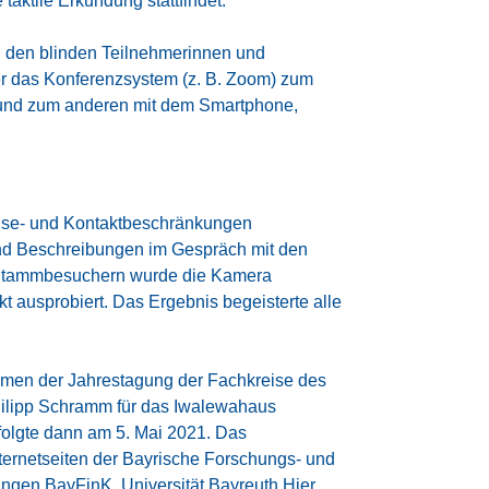
taktile Erkundung stattfindet.
n den blinden Teilnehmerinnen und
er das Konferenzsystem (z. B. Zoom) zum
 und zum anderen mit dem Smartphone,
eise- und Kontaktbeschränkungen
nd Beschreibungen im Gespräch mit den
en Stammbesuchern wurde die Kamera
t ausprobiert. Das Ergebnis begeisterte alle
ahmen der
Jahrestagung der Fachkreise des
hilipp Schramm für das
Iwalewahaus
rfolgte dann am 5. Mai 2021. Das
Internetseiten der Bayrische Forschungs- und
tungen BayFinK, Universität Bayreuth
Hier