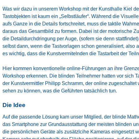
Was wir dazu in unserem
Workshop mit der Kunsthalle Kiel
deu
Tastobjekten ist kaum ein „Selbstläufer“. Während die Visuel
aufs Ganze in die Details fortschreitet, muss die taktile Wah
daraus das Gesamtbild zu formen. Dabei ist der motorische Zug
die Detaildurchdringung per Auge, (sofern sie denn stattfindet
selbst dann, wenn die Tastvorlagen schon generalisiert, also 
es wichtig, dass die Kunstvermitelnden die Tastarbeit der Te
Hier kommen konventionelle online-Führungen an ihre Grenze
Workshop erkennen. Die blinden Teilnehmer hatten vor sich 
der Kunstvermittler Philipp Schramm, der online zugeschaltet
sehen zu können, was die Geführten tatsächlich tun.
Die Idee
Auf die passende Lösung kam unser Mitglied, der blinde Mathe
das Smartphone zur Grundausstattung der meisten blinden u
die persönlichen Geräte als zusätzlcihe Kameras eingesetzt wer