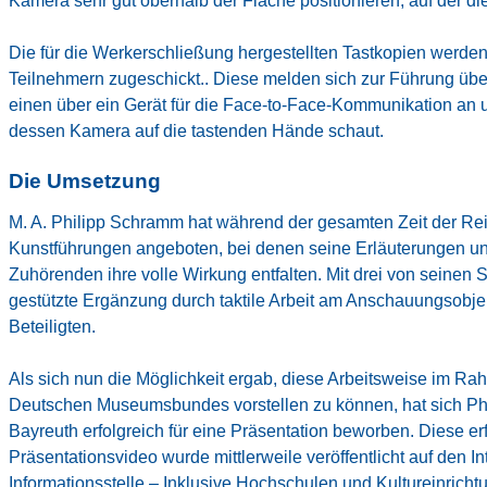
Kamera sehr gut oberhalb der Fläche positionieren, auf der die 
Die für die Werkerschließung hergestellten Tastkopien werde
Teilnehmern zugeschickt.. Diese melden sich zur Führung üb
einen über ein Gerät für die Face-to-Face-Kommunikation an
dessen Kamera auf die tastenden Hände schaut.
Die Umsetzung
M. A. Philipp Schramm hat während der gesamten Zeit der R
Kunstführungen angeboten, bei denen seine Erläuterungen u
Zuhörenden ihre volle Wirkung entfalten. Mit drei von sein
gestützte Ergänzung durch taktile Arbeit am Anschauungsobjek
Beteiligten.
Als sich nun die Möglichkeit ergab, diese Arbeitsweise im R
Deutschen Museumsbundes
vorstellen zu können, hat sich P
Bayreuth
erfolgreich für eine Präsentation beworben. Diese e
Präsentationsvideo wurde mittlerweile veröffentlicht auf den 
Informationsstelle – Inklusive Hochschulen und Kultureinrich